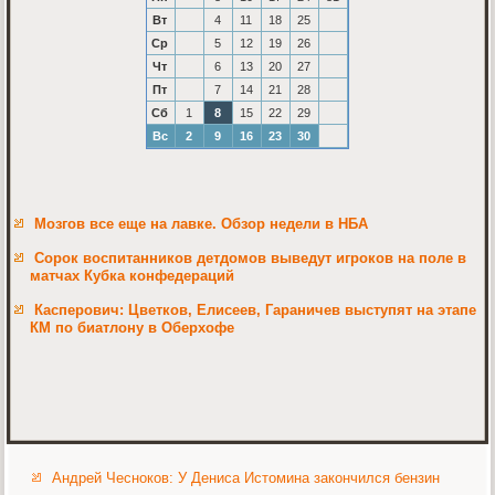
Вт
4
11
18
25
Ср
5
12
19
26
Чт
6
13
20
27
Пт
7
14
21
28
Сб
1
8
15
22
29
Вс
2
9
16
23
30
Мозгов все еще на лавке. Обзор недели в НБА
Сорок воспитанников детдомов выведут игроков на поле в
матчах Кубка конфедераций
Касперович: Цветков, Елисеев, Гараничев выступят на этапе
КМ по биатлону в Оберхофе
Андрей Чесноков: У Дениса Истомина закончился бензин