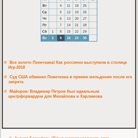
Вт
4
11
18
25
Ср
5
12
19
26
Чт
6
13
20
27
Пт
7
14
21
28
Сб
1
8
15
22
29
Вс
2
9
16
23
30
Все золото Пхенчхана! Как россияне выступили в столице
Игр-2018
Суд США обвинил Поветкина в приеме мельдония после его
запрета
Майоров: Владимир Петров был идеальным
центрфорвардом для Михайлова и Харламова